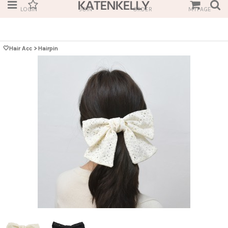
LOGIN
JOIN
ORDER
MYPAGE
🤍Hair Acc
>
Hairpin