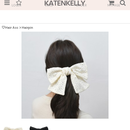
LOGIN
JOIN
ORDER
MYPAGE
🤍Hair Acc
>
Hairpin