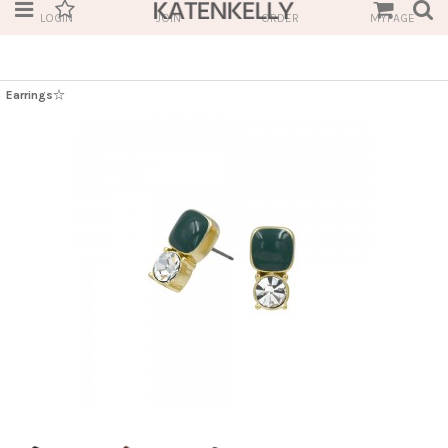
LOGIN
JOIN
ORDER
MYPAGE
Earrings☆