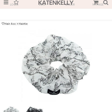
LOGIN
JOIN
ORDER
MYPAGE
🤍Hair Acc
>
Hairtie