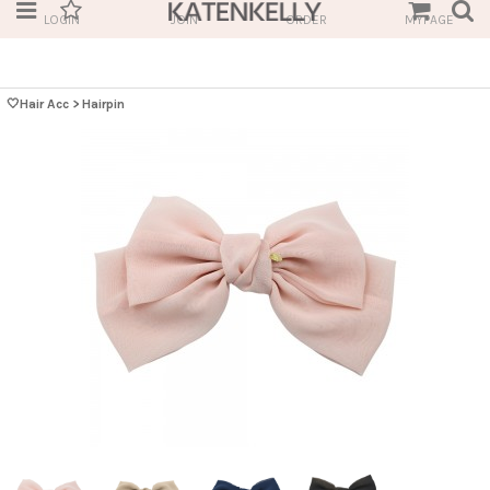
LOGIN
JOIN
ORDER
MYPAGE
🤍Hair Acc
>
Hairpin