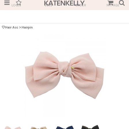
LOGIN
JOIN
ORDER
MYPAGE
🤍Hair Acc
>
Hairpin