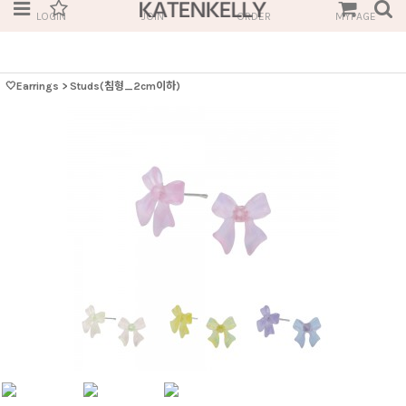
LOGIN
JOIN
ORDER
MYPAGE
🤍Earrings
>
Studs(침형_2cm이하)