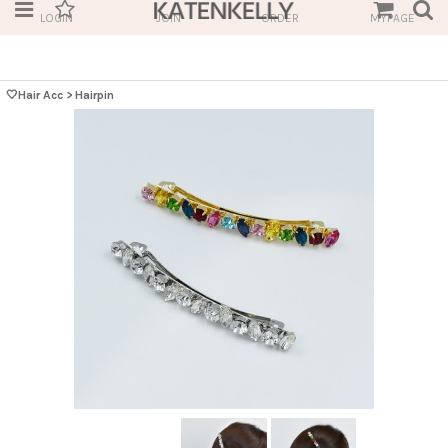
LOGIN
JOIN
ORDER
MYPAGE
🤍Hair Acc
>
Hairpin