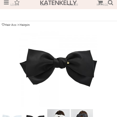
LOGIN
JOIN
ORDER
MYPAGE
🤍Hair Acc
>
Hairpin