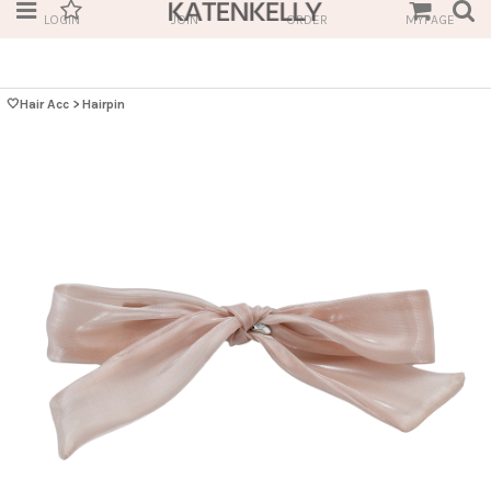
LOGIN
JOIN
ORDER
MYPAGE
🤍Hair Acc
>
Hairpin