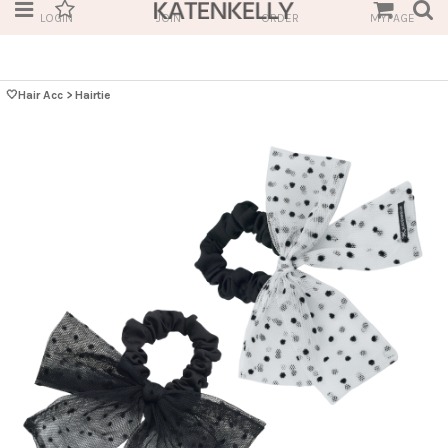
LOGIN
JOIN
ORDER
MYPAGE
🤍Hair Acc
>
Hairtie