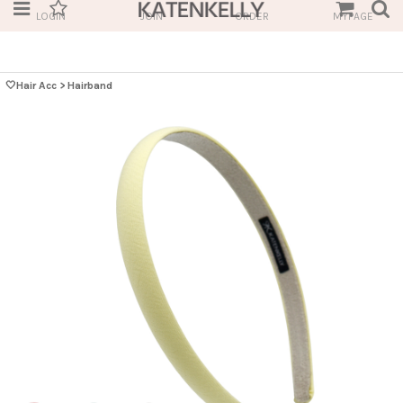
LOGIN
JOIN
ORDER
MYPAGE
🤍Hair Acc
>
Hairband