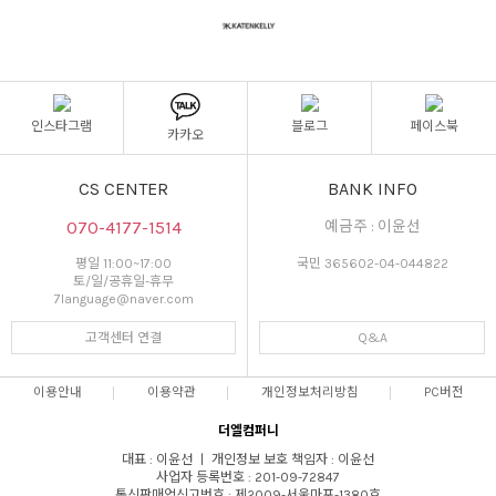
인스타그램
블로그
페이스북
카카오
CS CENTER
BANK INFO
070-4177-1514
예금주 : 이윤선
평일 11:00~17:00
국민 365602-04-044822
토/일/공휴일-휴무
7language@naver.com
고객센터 연결
Q&A
이용안내
이용약관
개인정보처리방침
PC버전
더엘컴퍼니
대표 : 이윤선 ㅣ 개인정보 보호 책임자 : 이윤선
사업자 등록번호 : 201-09-72847
통신판매업신고번호 : 제2009-서울마포-1380호