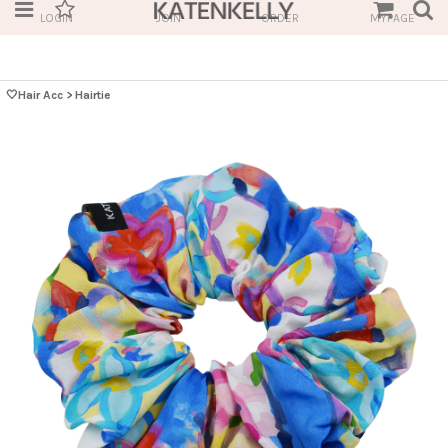
LOGIN
JOIN
ORDER
MYPAGE
🤍Hair Acc
>
Hairtie