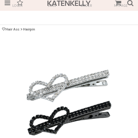
LOGIN
JOIN
ORDER
MYPAGE
🤍Hair Acc
>
Hairpin