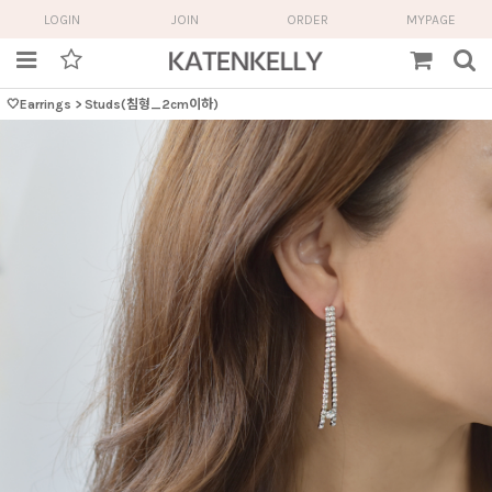
LOGIN
JOIN
ORDER
MYPAGE
🤍Earrings
>
Studs(침형_2cm이하)