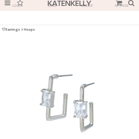
LOGIN
JOIN
ORDER
MYPAGE
🤍Earrings
>
Hoops