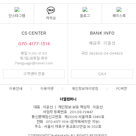
인스타그램
블로그
페이스북
카카오
CS CENTER
BANK INFO
070-4177-1514
예금주 : 이윤선
평일 11:00~17:00
국민 365602-04-044822
토/일/공휴일-휴무
7language@naver.com
고객센터 연결
Q&A
이용안내
이용약관
개인정보처리방침
PC버전
더엘컴퍼니
대표 : 이윤선 ㅣ 개인정보 보호 책임자 : 이윤선
사업자 등록번호 : 201-09-72847
통신판매업신고번호 : 제2009-서울마포-1380호
전화 : 070-4177-1514 (문자메세지만 가능)
주소 : 서울시 마포구 동교로12안길 16 502호
COPYRIGHT(C)katenkelly ALL RIGHTS RESERVED.