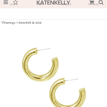
LOGIN
JOIN
ORDER
MYPAGE
🤍Earrings
>
Silver925 & Gold