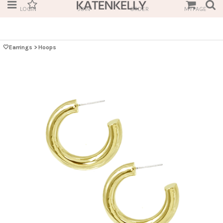
LOGIN
JOIN
ORDER
MYPAGE
🤍Earrings
>
Hoops