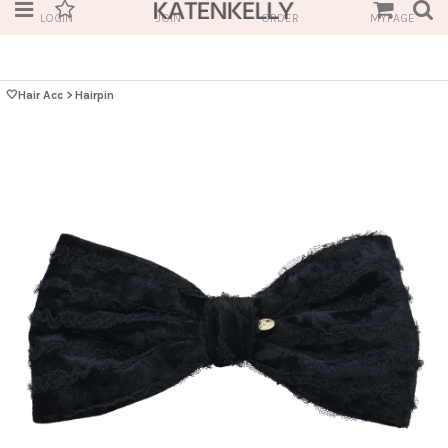
LOGIN
JOIN
ORDER
MYPAGE
🤍Hair Acc
>
Hairpin