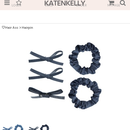
LOGIN
JOIN
ORDER
MYPAGE
🤍Hair Acc
>
Hairpin