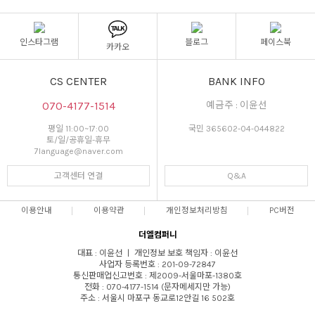
인스타그램
블로그
페이스북
카카오
CS CENTER
BANK INFO
070-4177-1514
예금주 : 이윤선
평일 11:00~17:00
국민 365602-04-044822
토/일/공휴일-휴무
7language@naver.com
고객센터 연결
Q&A
이용안내
이용약관
개인정보처리방침
PC버전
더엘컴퍼니
대표 : 이윤선 ㅣ 개인정보 보호 책임자 : 이윤선
사업자 등록번호 : 201-09-72847
통신판매업신고번호 : 제2009-서울마포-1380호
전화 : 070-4177-1514 (문자메세지만 가능)
주소 : 서울시 마포구 동교로12안길 16 502호