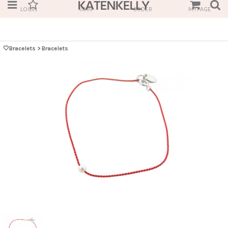
LOGIN
JOIN
ORDER
MYPAGE
🤍Bracelets
>
Bracelets