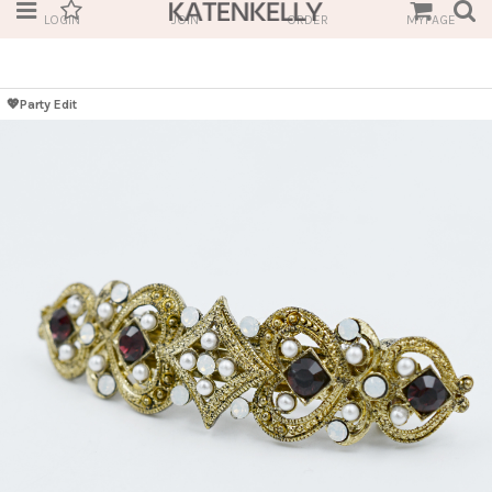
LOGIN
JOIN
ORDER
MYPAGE
💖Party Edit