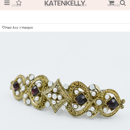
LOGIN
JOIN
ORDER
MYPAGE
🤍Hair Acc
>
Hairpin