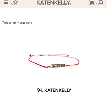
LOGIN
JOIN
ORDER
MYPAGE
🤍Bracelets
>
Bracelets