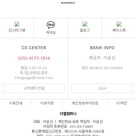
인스타그램
블로그
페이스북
카카오
CS CENTER
BANK INFO
070-4177-1514
예금주 : 이윤선
평일 11:00~17:00
국민 365602-04-044822
토/일/공휴일-휴무
7language@naver.com
고객센터 연결
Q&A
이용안내
이용약관
개인정보처리방침
PC버전
더엘컴퍼니
대표 : 이윤선 ㅣ 개인정보 보호 책임자 : 이윤선
사업자 등록번호 : 201-09-72847
통신판매업신고번호 : 제2009-서울마포-1380호