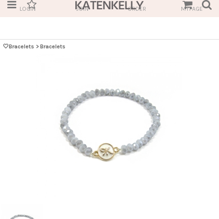
LOGIN
JOIN
ORDER
MYPAGE
🤍Bracelets
>
Bracelets