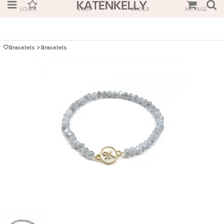
LOGIN
JOIN
ORDER
MYPAGE
🤍Bracelets
>
Bracelets