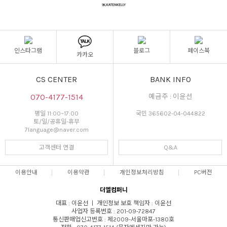
인스타그램
블로그
페이스북
카카오
CS CENTER
BANK INFO
070-4177-1514
예금주 : 이윤선
평일 11:00~17:00
국민 365602-04-044822
토/일/공휴일-휴무
7language@naver.com
고객센터 연결
Q&A
이용안내
이용약관
개인정보처리방침
PC버전
더엘컴퍼니
대표 : 이윤선 ㅣ 개인정보 보호 책임자 : 이윤선
사업자 등록번호 : 201-09-72847
통신판매업신고번호 : 제2009-서울마포-1380호