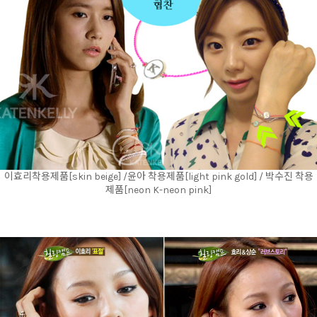
이효리착용제품[skin beige] /윤아 착용제품[light pink gold] / 박수진 착용
제품[neon K-neon pink]