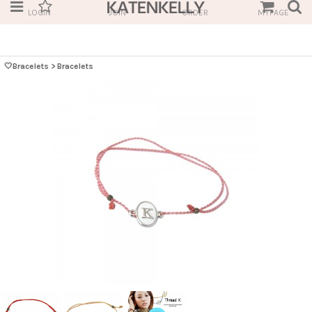
LOGIN
JOIN
ORDER
MYPAGE
🤍Bracelets
>
Bracelets