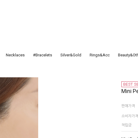
Necklaces
#Bracelets
Silver&Gold
Rings&Acc
Beauty&Ot
Mini P
판매가격
소비자가
적립금