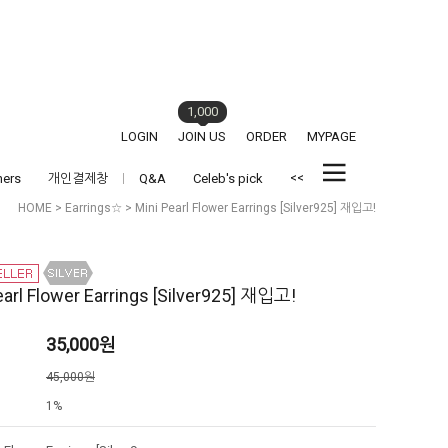
1,000
LOGIN
JOIN US
ORDER
MYPAGE
<<
hers
개인결제창
Q&A
Celeb's pick
HOME
>
Earrings☆
> Mini Pearl Flower Earrings [Silver925] 재입고!
earl Flower Earrings [Silver925] 재입고!
35,000
원
격
45,000원
1%