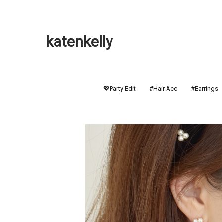
katenkelly
💖Party Edit
#Hair Acc
#Earrings