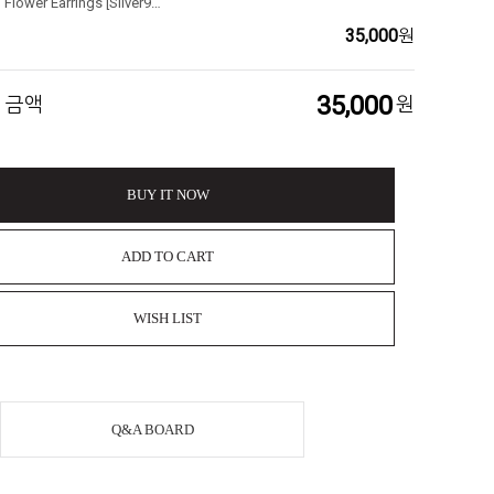
Mini Pearl Flower Earrings [Silver925] 재입고!
35,000
원
35,000
 금액
원
BUY IT NOW
ADD TO CART
WISH LIST
Q&A BOARD