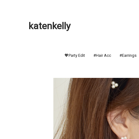
katenkelly
💖Party Edit
#Hair Acc
#Earrings