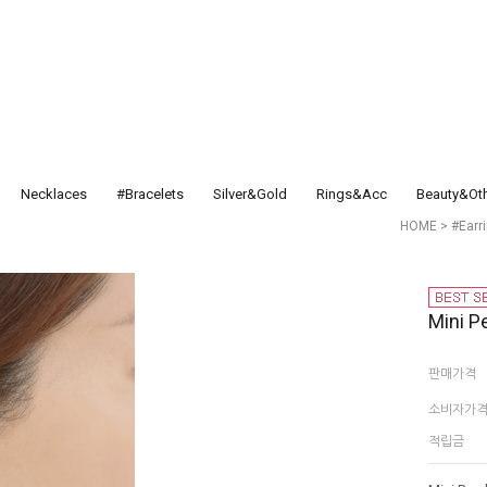
Necklaces
#Bracelets
Silver&Gold
Rings&Acc
Beauty&Ot
HOME
>
#Earr
Mini P
판매가격
소비자가
적립금