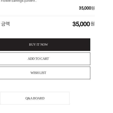
Mini Pearl Flower Earrings [Silver925] 재입고!
35,000
원
35,000
 금액
원
BUY IT NOW
ADD TO CART
WISH LIST
Q&A BOARD