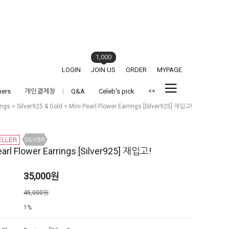
1,000
LOGIN
JOIN US
ORDER
MYPAGE
<<
hers
개인결제창
Q&A
Celeb's pick
ings
>
Silver925 & Gold
> Mini Pearl Flower Earrings [Silver925] 재입고!
earl Flower Earrings [Silver925] 재입고!
35,000
원
격
45,000원
1%