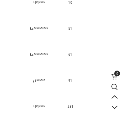
네이****
10
ks**********
51
ks**********
61
0
y3******
91
네이****
281