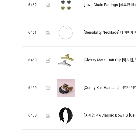
6462
[Love Chain Earrings [공효진 착용
6461
[Sensibility Necklace]
네이버페이
6460
[Glossy Metal Hair Clip [박지현
6459
[Comfy Knit Hairband]
네이버페이
6458
[★재입고★Classic Bow HB [Celeb