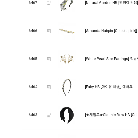
6467
[Natural Garden HB [염정아 착용]
6466
[Amanda Hairpin [Celeb's pick]]
6465
[White Pearl Star Earrings]
적당한
6464
[Fairy HB [아이유 착용]]
예뻐요
6463
[★재입고★Classic Bow HB [Celeb