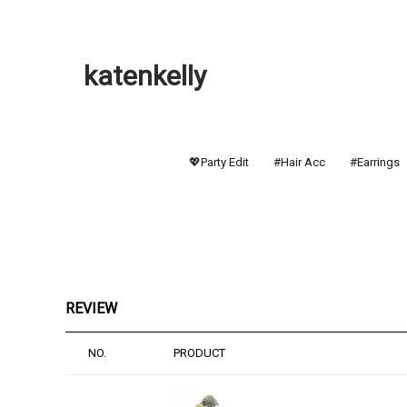
katenkelly
💖Party Edit
#Hair Acc
#Earrings
REVIEW
NO.
PRODUCT