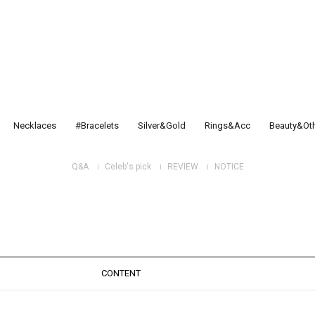
Necklaces
#Bracelets
Silver&Gold
Rings&Acc
Beauty&Ot
Q&A
Celeb's pick
REVIEW
NOTICE
CONTENT