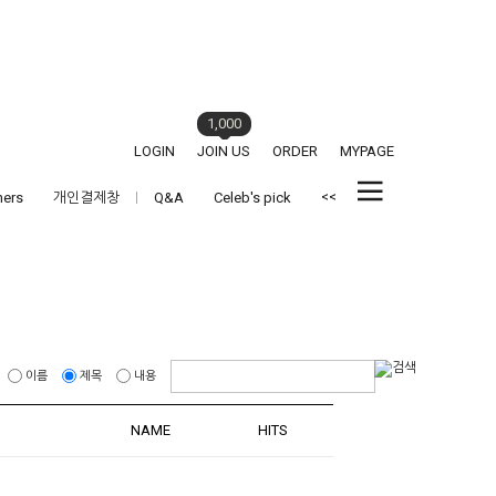
1,000
LOGIN
JOIN US
ORDER
MYPAGE
<<
hers
개인결제창
Q&A
Celeb's pick
이름
제목
내용
NAME
HITS