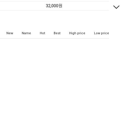
32,000원
New
Name
Hot
Best
High price
Low price