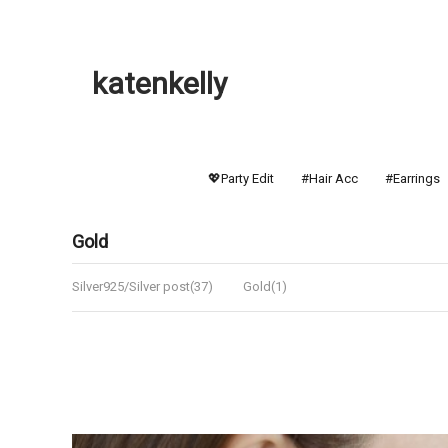
katenkelly
💖Party Edit
#Hair Acc
#Earrings
Gold
Silver925/Silver post(37)
Gold(1)