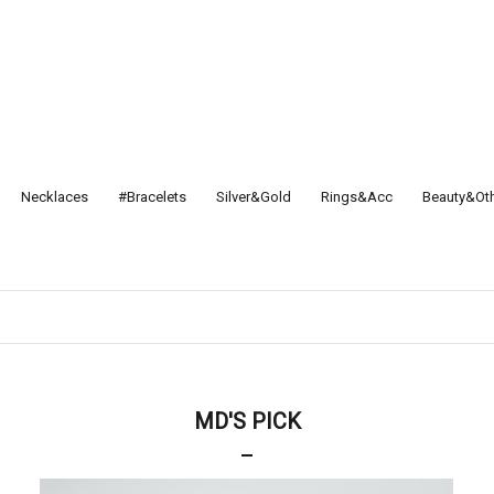
Necklaces
#Bracelets
Silver&Gold
Rings&Acc
Beauty&Ot
MD'S PICK