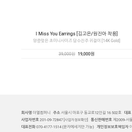
I Miss You Earrings [김고은/원진아 착용]
앙증맞은 초미니사이즈 담수진주 귀걸이 [14K Gold]
19,000원
39,000원
회사명
더엘컴퍼니
주소
서울시 마포구 동교로12안길 16 502호
대표
사업자번호
201-09-72847
통신판매번호
제2009-서
[사업자정보확인]
대표전화
070-4177-1514 (문자메세지만 가능)
개인정보보호책임자