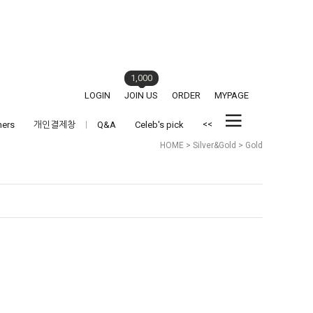
1,000
LOGIN
JOIN US
ORDER
MYPAGE
<<
hers
개인결제창
Q&A
Celeb's pick
HOME
>
Silver&Gold
>
Gold