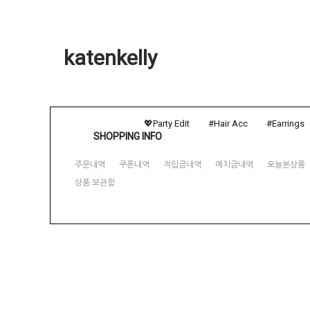
katenkelly
💖Party Edit
#Hair Acc
#Earrings
SHOPPING INFO
주문내역
쿠폰내역
적립금내역
예치금내역
오늘본상품
상품 보관함