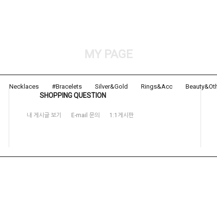
MY PAGE
Necklaces
#Bracelets
Silver&Gold
Rings&Acc
Beauty&Ot
SHOPPING QUESTION
내 게시글 보기
E-mail 문의
1:1게시판