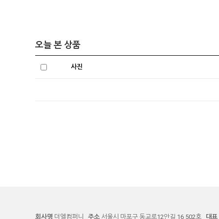
오늘 본 상품
사진
회사명
더엘컴퍼니
주소
서울시 마포구 동교로12안길 16 502호
대표