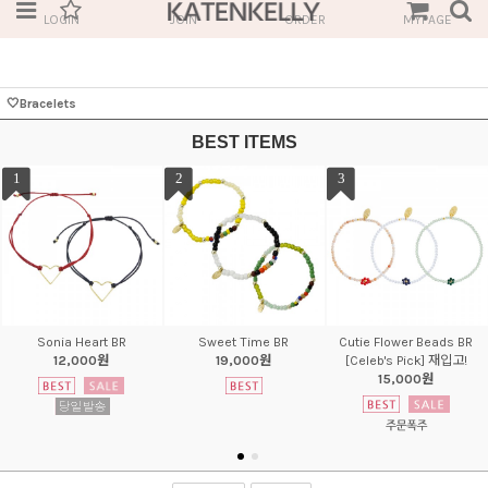
LOGIN
JOIN
ORDER
MYPAGE
🤍Bracelets
BEST ITEMS
1
2
3
Sonia Heart BR
Sweet Time BR
Cutie Flower Beads BR
12,000원
19,000원
[Celeb's Pick] 재입고!
15,000원