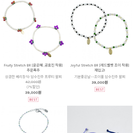
Fruity Stretch BR [윤은혜 ,공효진 착용]
Joyful Stretch BR [레드벨벳 조이 착용]
주문폭주
재입고!
상큼한 베리장식! 담수진주 프루티 팔찌
기분좋은날~~조이풀 담수진주 팔찌
42,000원
39,000원
(7%할인)
39,000원