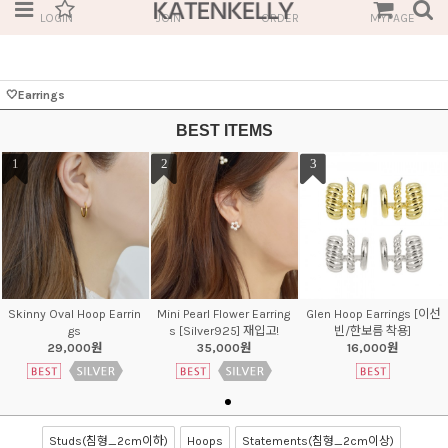
LOGIN
JOIN
ORDER
MYPAGE
🤍Earrings
BEST ITEMS
1
2
3
Skinny Oval Hoop Earrin
Mini Pearl Flower Earring
Glen Hoop Earrings [이선
gs
s [Silver925] 재입고!
빈/한보름 착용]
29,000원
35,000원
16,000원
Studs(침형_2cm이하)
Hoops
Statements(침형_2cm이상)