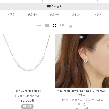
Silver925 & Gold
Non pierced
전체보기
최신순
낮은가격
높은가격
판매순위
상품명
Pearl Aura Necklace
Mini Pearl Flower Earrings [Silver925]
재입고!
진주목걸이*펄아우라
단아하고 여성스러운 미니 펄 플라워
89,000원
이어링
45,000원