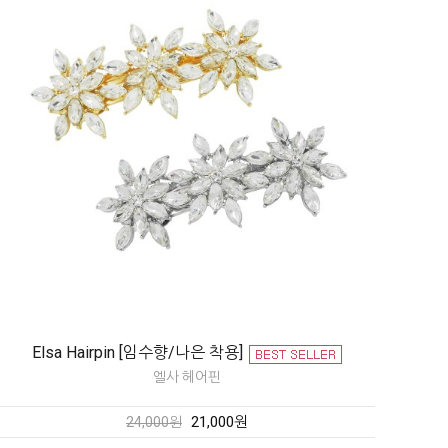
Elsa Hairpin [임수향/나은 착용]
엘사 헤어핀
21,000원
24,000원