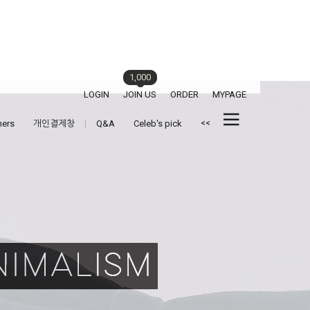
1,000
LOGIN
JOIN US
ORDER
MYPAGE
<<
hers
개인결제창
Q&A
Celeb's pick