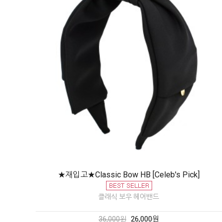
★재입고★Classic Bow HB [Celeb's Pick]
클래식 보우 헤어밴드
26,000원
36,000원