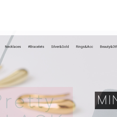
Necklaces
#Bracelets
Silver&Gold
Rings&Acc
Beauty&Ot