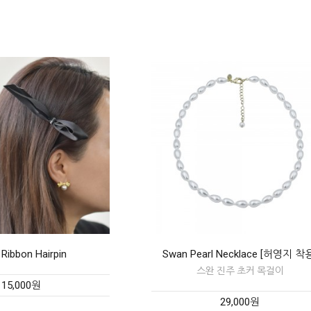
Pearl Necklace [허영지 착용]
Mini Pearl Flower Earrings [S
재입고!
스완 진주 초커 목걸이
단아하고 여성스러운 미니 펄 플
29,000원