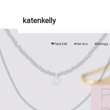
katenkelly
💖Party Edit
#Hair Acc
#Earrings