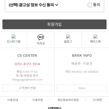
동의
[선택] 광고성 정보 수신 동의
회원가입
인스타그램
블로그
페이스북
카카오
CS CENTER
BANK INFO
070-4177-1514
예금주 : 이윤선
평일 11:00~17:00
국민 365602-04-044822
토/일/공휴일-휴무
7language@naver.com
고객센터 연결
Q&A
이용안내
이용약관
개인정보처리방침
PC버전
더엘컴퍼니