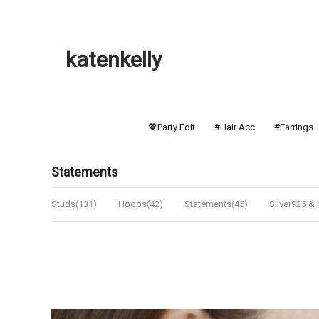
katenkelly
💖Party Edit
#Hair Acc
#Earrings
Statements
Studs(131)
Hoops(42)
Statements(45)
Silver925 &