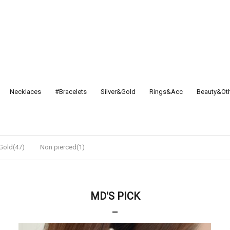
Necklaces
#Bracelets
Silver&Gold
Rings&Acc
Beauty&Ot
 Gold(47)
Non pierced(1)
MD'S PICK