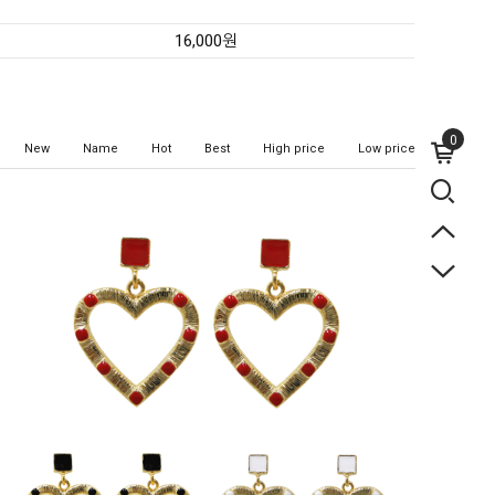
16,000원
0
New
Name
Hot
Best
High price
Low price