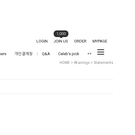
1,000
LOGIN
JOIN US
ORDER
MYPAGE
<<
hers
개인결제창
Q&A
Celeb's pick
HOME
>
#Earrings
>
Statements