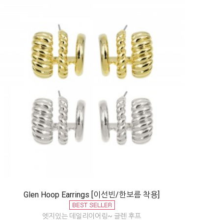
Glen Hoop Earrings [이선빈/한보름 착용]
엣지있는 데일리이어링~ 글렌 후프