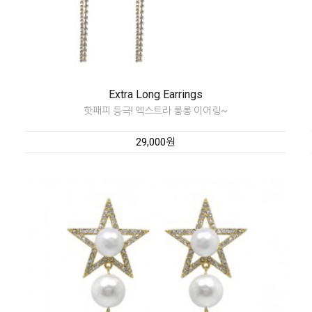
Extra Long Earrings
핫패피 등극! 엑스트라 롱롱 이어링~
29,000원