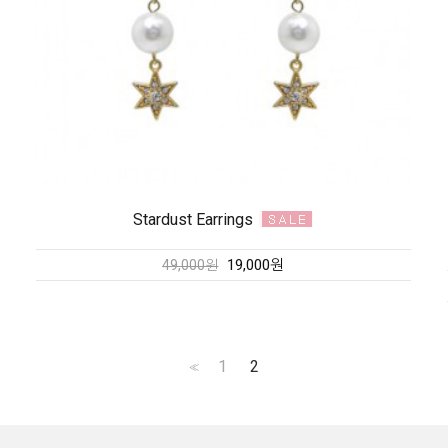
Stardust Earrings
19,000원
49,000원
1
2
<<