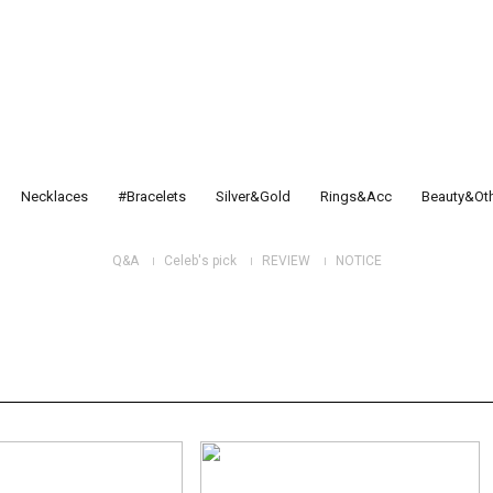
Necklaces
#Bracelets
Silver&Gold
Rings&Acc
Beauty&Ot
Q&A
Celeb's pick
REVIEW
NOTICE