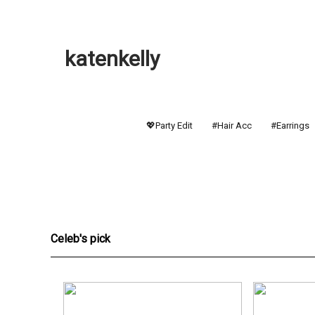
katenkelly
💖Party Edit
#Hair Acc
#Earrings
Celeb's pick