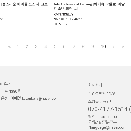
acelet [성스러운 아이돌 포스터_고보
Julie Unbalacned Earring [빅이슈 12월호. 이달
의 소녀 희진. E]
:58
2023.01.31 12:46:53
HITS : 371
1
2
3
4
5
6
7
8
9
10
<<
>
>>
이윤선
회사소개
울마포-1380호
개인정보처리방침
이윤선
이메일
katenkelly@naver.com
쇼핑몰 이용안내
070-4177-15
평일 11:00~17:00
토/일/공휴일-휴무
7language@naver.com