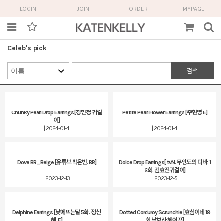
LOGIN
JOIN
ORDER
MYPAGE
Celeb's pick
검색
Chunky Pearl Drop Earrings [강민경 귀걸
Petite Pearl Flower Earrings [주현영 E]
이]
| 2024-01-4
| 2024-01-4
Dove BR_Beige [유튜브 박은빈. BR]
Dolce Drop Earrings[ tvN. 무인도의 디바. 1
2회. 김효진귀걸이]
| 2023-12-13
| 2023-12-5
Delphine Earrings [낮에뜨는달 5화. 정신
Dotted Corduroy Scrunchie [효심이네 19
혜. E]
회 남보라 헤어끈]