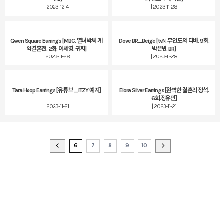
| 2023-12-4
| 2023-11-28
Gwen Square Earrings [MBC. 열녀박씨 계
Dove BR_Beige [tvN. 무인도의 디바. 9회.
약결혼전. 2화. 이세영. 귀찌]
박은빈. BR]
| 2023-11-28
| 2023-11-28
Tara Hoop Earrings [유튜브 _ITZY 예지]
Elora Silver Earrings [완벽한 결혼의 정석.
6회.정유민]
| 2023-11-21
| 2023-11-21
6
7
8
9
10