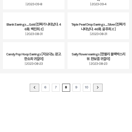
| 2023-09-8
| 2023-09-4
Blank Earrings_Gold [진짜가 나타났다. 4
Triple Pearl Drop Earrings_Silver [진짜가
6화. 백진희. E]
나타났다. 46화. 윤주희. E ]
| 2023-08-31
| 2023-08-31
Candy Pop Hoop Earrings [지오다노 광고.
Sally Flower earrings [한블리 블랙박스리
한소희 귀걸이]
뷰. 한보름 귀걸이]
| 2023-08-23
| 2023-08-23
6
7
8
9
10