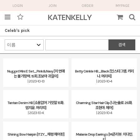
LOGIN
JOIN
ORDER
MYPAGE
Celeb's pick
검색
Nugget Mini E Set_Pink&Navy [이 연애
Betty Crinkle HB_Black [인스타그램. 카리
는 불가항력. 15회.조보아 귀걸이]
나. 머리띠]
| 2023-10-13
| 2023-10-4
Tantan Denim HB [소용없어 거짓말 15화.
Charming Star Hair Clip [나는솔로 26화.
엄지윤. 머리띠]
조현아. 헤어]
| 2023-10-4
| 2023-10-4
Shining Bow Hairpin [ITZY_채령 헤어핀]
Malanie Drop Earrings [M콘리뷰. 이다인.
E]